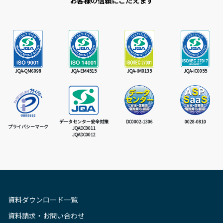
お客様の信頼にこたえます
JQA-QM6098
JQA-EM4515
JQA-IM0135
JQA-IC0055
データセンター安全対策
DC0002-1306
0028-0810
プライバシーマーク
JQADC0011
JQADC0012
資料ダウンロード一覧
資料請求・お問い合わせ